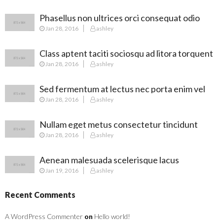
Phasellus non ultrices orci consequat odio
Jan 28, 2016
ashley
Class aptent taciti sociosqu ad litora torquent
Jan 28, 2016
ashley
Sed fermentum at lectus nec porta enim vel
Jan 28, 2016
ashley
Nullam eget metus consectetur tincidunt
Jan 28, 2016
ashley
nulla
Aenean malesuada scelerisque lacus
Jan 19, 2016
ashley
Recent Comments
A WordPress Commenter
on
Hello world!