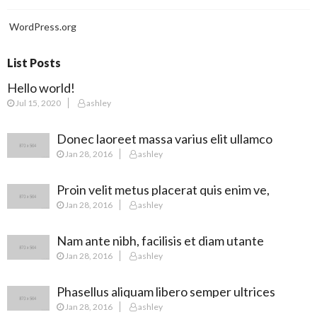
WordPress.org
List Posts
Hello world!
Jul 15, 2020
ashley
Donec laoreet massa varius elit ullamco
Jan 28, 2016
ashley
Proin velit metus placerat quis enim ve,
Jan 28, 2016
ashley
posuere
Nam ante nibh, facilisis et diam utante
Jan 28, 2016
ashley
Phasellus aliquam libero semper ultrices
Jan 28, 2016
ashley
augue