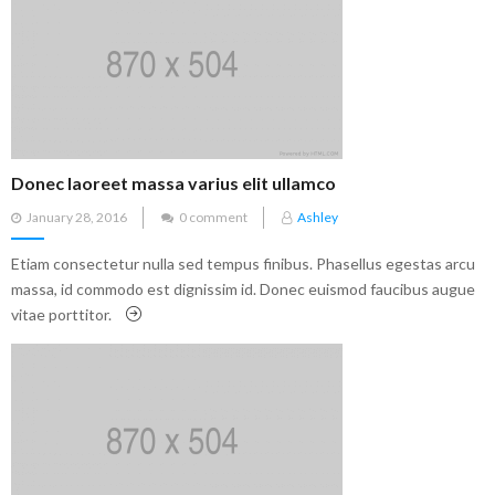
Donec laoreet massa varius elit ullamco
Posted
January 28, 2016
0 comment
Ashley
on
Etiam consectetur nulla sed tempus finibus. Phasellus egestas arcu
massa, id commodo est dignissim id. Donec euismod faucibus augue
vitae porttitor.