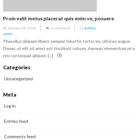
Proin velit metus placerat quis enim ve, posuere
Posted
January 28, 2016
0 comment
Ashley
on
Phasellus aliquam libero semper, lobortis tortor eu, ultrices augue.
Donec ut elit sit amet est tincidunt rutrum. Aenean elementum mi a
nisi consequat aliquet. [...]
Categories
Uncategorized
Meta
Log in
Entries feed
Comments feed