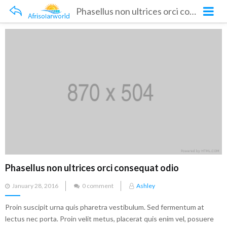
Phasellus non ultrices orci consequat odio
Phasellus non ultrices orci consequat odio
Posted
January 28, 2016
0 comment
Ashley
on
Proin suscipit urna quis pharetra vestibulum. Sed fermentum at
lectus nec porta. Proin velit metus, placerat quis enim vel, posuere