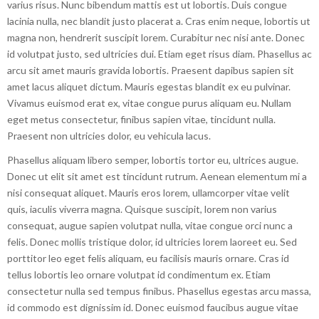
varius risus. Nunc bibendum mattis est ut lobortis. Duis congue
lacinia nulla, nec blandit justo placerat a. Cras enim neque, lobortis ut
magna non, hendrerit suscipit lorem. Curabitur nec nisi ante. Donec
id volutpat justo, sed ultricies dui. Etiam eget risus diam. Phasellus ac
arcu sit amet mauris gravida lobortis. Praesent dapibus sapien sit
amet lacus aliquet dictum. Mauris egestas blandit ex eu pulvinar.
Vivamus euismod erat ex, vitae congue purus aliquam eu. Nullam
eget metus consectetur, finibus sapien vitae, tincidunt nulla.
Praesent non ultricies dolor, eu vehicula lacus.
Phasellus aliquam libero semper, lobortis tortor eu, ultrices augue.
Donec ut elit sit amet est tincidunt rutrum. Aenean elementum mi a
nisi consequat aliquet. Mauris eros lorem, ullamcorper vitae velit
quis, iaculis viverra magna. Quisque suscipit, lorem non varius
consequat, augue sapien volutpat nulla, vitae congue orci nunc a
felis. Donec mollis tristique dolor, id ultricies lorem laoreet eu. Sed
porttitor leo eget felis aliquam, eu facilisis mauris ornare. Cras id
tellus lobortis leo ornare volutpat id condimentum ex. Etiam
consectetur nulla sed tempus finibus. Phasellus egestas arcu massa,
id commodo est dignissim id. Donec euismod faucibus augue vitae